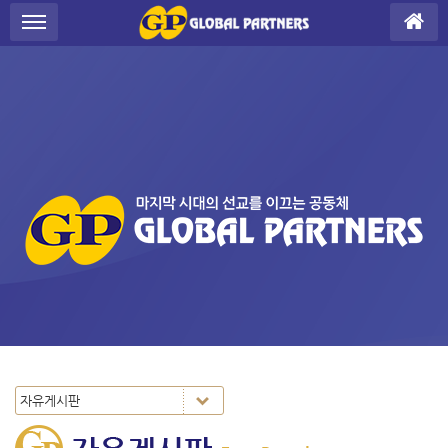
Sketchbook5, 스케치북5
Sketchbook5, 스케치북5
S
메뉴 건너뛰기
u
b
P
r
o
m
o
t
i
o
n