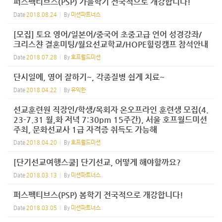
퍼스펙티브스(PSP) 가을학기 전국적으로 개강합니다!
Date
2018.08.24
By
미션파트너스
[모집] 토요 영어/일본어/중국어 초중고급 언어 성경강좌/
크리스챤 결혼미팅/월요선교학교/HOPE힐링캠프 참석안내
Date
2018.07.28
By
호프월드미션
단시일에, 영어 잘하기~, 각종질병 쉽게 치료~
Date
2018.04.22
By
유익한
선교훈련원 직장인/학생/목회자 온오프라인 훈련생 모집(4.
23-7.31 월,화 저녁 7:30pm 15주간), 서울 호프월드미션
주최, 문화선교사 1급 자격증 취득도 가능해
Date
2018.04.20
By
호프월드미션
[단기선교여행스쿨] 단기선교, 어떻게 해야할까요?
Date
2018.03.13
By
미션파트너스
퍼스펙티브스(PSP) 봄학기 전국적으로 개강합니다!
Date
2018.03.05
By
미션파트너스