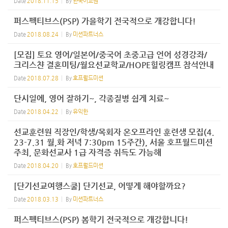
Date
2018.11.15
By
한국어교원
퍼스펙티브스(PSP) 가을학기 전국적으로 개강합니다!
Date
2018.08.24
By
미션파트너스
[모집] 토요 영어/일본어/중국어 초중고급 언어 성경강좌/
크리스챤 결혼미팅/월요선교학교/HOPE힐링캠프 참석안내
Date
2018.07.28
By
호프월드미션
단시일에, 영어 잘하기~, 각종질병 쉽게 치료~
Date
2018.04.22
By
유익한
선교훈련원 직장인/학생/목회자 온오프라인 훈련생 모집(4.
23-7.31 월,화 저녁 7:30pm 15주간), 서울 호프월드미션
주최, 문화선교사 1급 자격증 취득도 가능해
Date
2018.04.20
By
호프월드미션
[단기선교여행스쿨] 단기선교, 어떻게 해야할까요?
Date
2018.03.13
By
미션파트너스
퍼스펙티브스(PSP) 봄학기 전국적으로 개강합니다!