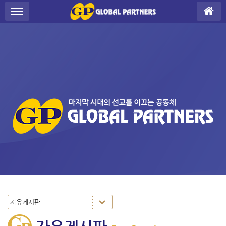
Sketchbook5, 스케치북5
Sketchbook5, 스케치북5
S
메뉴 건너뛰기
u
b
P
r
o
m
o
t
i
o
n