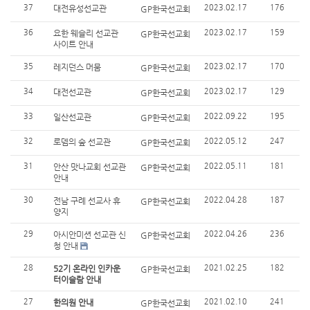
37
2023.02.17
176
대전유성선교관
GP한국선교회
36
2023.02.17
159
요한 웨슬리 선교관
GP한국선교회
사이트 안내
35
2023.02.17
170
레지던스 머뭄
GP한국선교회
34
2023.02.17
129
대전선교관
GP한국선교회
33
2022.09.22
195
일산선교관
GP한국선교회
32
2022.05.12
247
로뎀의 숲 선교관
GP한국선교회
31
2022.05.11
181
안산 맛나교회 선교관
GP한국선교회
안내
30
2022.04.28
187
전남 구례 선교사 휴
GP한국선교회
양지
29
2022.04.26
236
아시안미션 선교관 신
GP한국선교회
청 안내
28
2021.02.25
182
52기 온라인 인카운
GP한국선교회
터이슬람 안내
27
2021.02.10
241
한의원 안내
GP한국선교회