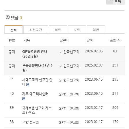
목록
댓글
0
타선교관
의료
자료
일반
전체
번호
제목
글쓴이
날짜
조회 수
2026.02.05
83
GP협력병원 안내
공지
GP한국선교회
(26년 2월)
2025.02.07
291
본국방문안내(26년 2
공지
GP한국선교회
월)
41
2023.06.15
295
세대로교회 선교관 안
GP한국선교회
내
40
2023.06.15
211
제주 예그리나쉼터
GP한국선교회
39
2023.02.17
206
국제복음선교회 게스
GP한국선교회
트하우스
38
2023.02.17
170
포항 선교관
GP한국선교회