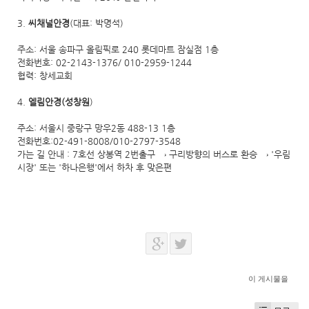
3.
씨채널안경
(대표: 박명석)
주소: 서울 송파구 올림픽로 240 롯데마트 잠실점 1층
전화번호: 02-2143-1376/ 010-2959-1244
협력: 창세교회
4.
엘림안경(성창원
)
주소: 서울시 중랑구 망우2동 488-13 1층
전화번호:02-491-8008/010-2797-3548
가는 길 안내 : 7호선 상봉역 2번출구 → 구리방향의 버스로 환승 → '우림
시장' 또는 '하나은행'에서 하차 후 맞은편
이 게시물을