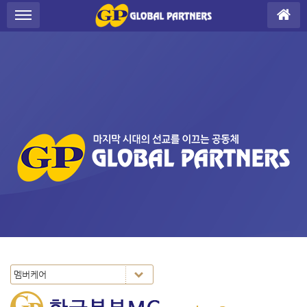
S
메뉴 건너뛰기
u
b
P
r
o
m
o
t
i
o
n