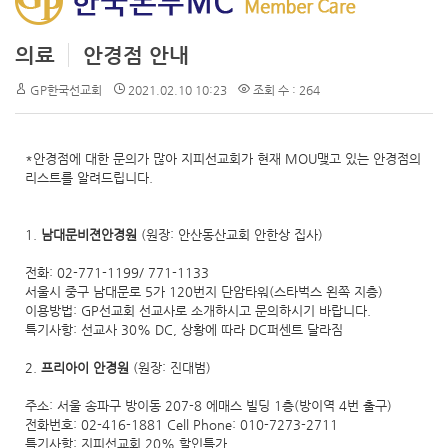
의료
안경점 안내
GP한국선교회
2021.02.10 10:23
조회 수 : 264
*안경점에 대한 문의가 많아 지피선교회가 현재 MOU맺고 있는 안경점의
리스트를 알려드립니다.
1.
남대문비젼안경원
(원장: 안산동산교회 안한상 집사)
전화: 02-771-1199/ 771-1133
서울시 중구 남대문로 5가 120번지 단암타워(스타벅스 왼쪽 지층)
이용방법: GP선교회 선교사로 소개하시고 문의하시기 바랍니다.
특기사항: 선교사 30% DC, 상황에 따라 DC퍼센트 달라짐
2.
프리아이 안경원
(원장: 진대범)
주소: 서울 송파구 방이동 207-8 에매스 빌딩 1층(방이역 4번 출구)
전화번호: 02-416-1881 Cell Phone: 010-7273-2711
특기사항: 지피선교회 20% 할인특가