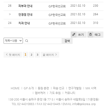
26
2021.02.10
230
피부과 안내
GP한국선교회
»
2021.02.10
264
안경점 안내
GP한국선교회
24
2021.02.10
310
치과 안내
GP한국선교회
쓰기
태그
검색
1
첫 페이지
2
3
끝 페이지
HOME
GP 소개
동원·훈련
파송·선교
연구개발원
MK 사역
멤버케어
기도·후원
커뮤니티
138-200 서울시 송파구 문정1동 77-3 / 서울시 송파구 새말로8길 17(문정동)
TEL 02-443-0883 / FAX 02-443-0449 / EMAIL info@gpkorea.org