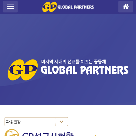
Sketchbook5, 스케치북5
Sketchbook5, 스케치북5
S
메뉴 건너뛰기
u
b
P
r
o
m
o
t
i
o
n