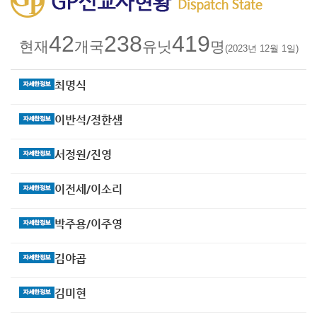
42
238
419
현재
개국
유닛
명
(2023년 12월 1일)
최명식
이반석/정한샘
서정원/진영
이전세/이소리
박주용/이주영
김야곱
김미현