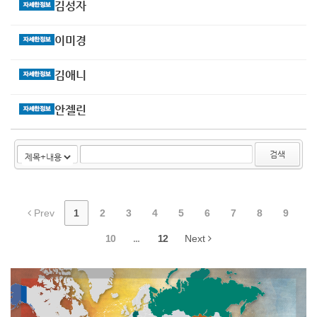
김성자
이미경
김애니
안젤린
검색
Prev
1
2
3
4
5
6
7
8
9
10
...
12
Next