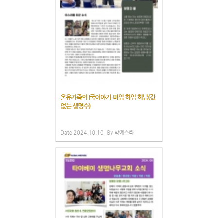
온유가족의 I국이야기-마임 하임 히남(값
없는 생명수)
Date
2024.10.10
By
박에스라