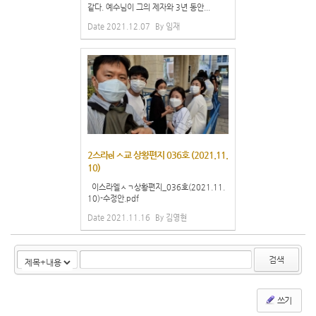
같다. 예수님이 그의 제자와 3년 동안...
Date
2021.12.07
By
임재
2스라el ㅅ교 상황편지 036호 (2021.11.
10)
이스라엘ㅅㄱ상황편지_036호(2021.11.
10)-수정안.pdf
Date
2021.11.16
By
김영현
검색
쓰기