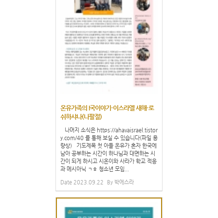
온유가족의 I국이야기-이스라엘 새해-로
쉬하샤나(나팔절)
나머지 소식은 https://ahavaisrael.tistor
y.com/40 를 통해 보실 수 있습니다(파일 용
량상) 기도제목 첫 아들 온유가 혼자 한국에
남아 공부하는 시간이 하나님과 대면하는 시
간이 되게 하시고 시온이와 사라가 학교 적응
과 메시아닉 ㄱㅎ 청소년 모임...
Date
2023.09.22
By
박에스라