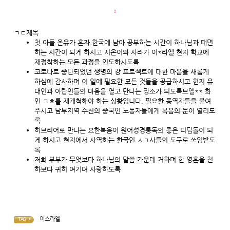
ㄱㄷ제목
첫 아들 온유가 혼자 한국에 남아 공부하는 시간이 하나님과 대면
하는 시간이 되게 하시고 시온이와 사라가 이*라엘 현지 학교에
재정착하는 모든 과정을 인도하시도록
코로나로 중단되었던 생명의 강 프로젝트에 대한 마음을 새롭게
하심에 감사하며 이 일에 필요한 모든 것들을 공급하시고 현지 유
대인과 아랍인들의 마음을 열고 만나는 장소가 되도록브엘** 화
인 ㄱㅎ를 재개척해야 하는 상황입니다. 필요한 동역자들을 붙여
주시고 남부지역 수천의 중국인 노동자들에게 복음의 문이 열리도
록
히브리어로 만나는 요한복음이 원어성경통독의 좋은 디딤돌이 되
게 하시고 현지에서 사역하는 한국인 ㅅㄱ사들의 도구로 쓰임받도
록
저희 부부가 무엇보다 하나님의 말씀 가운데 거하며 한 영혼을 천
하보다 귀히 여기며 사랑하도록
이스라엘
TAG •