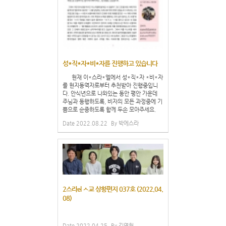
성*직*자*비*자를 진행하고 있습니다
현재 이*스라*엘에서 성*직*자 *비*자
를 현지동역자로부터 추천받아 진행중입니
다. 안식년으로 나와있는 동안 평안 가운데
주님과 동행하도록, 비자의 모든 과정중에 기
쁨으로 순종하도록 함께 두손 모아주세요.
Date
2022.08.22
By
박에스라
2스라el ㅅ교 상황편지 037호 (2022.04.
08)
Date
2022.04.25
By
김영현