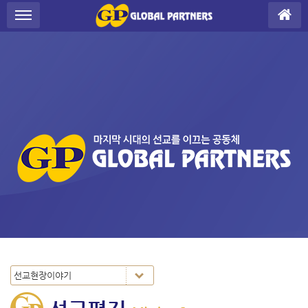
Sketchbook5, 스케치북5
Sketchbook5, 스케치북5
S
메뉴 건너뛰기
u
b
P
r
o
m
o
t
i
o
n