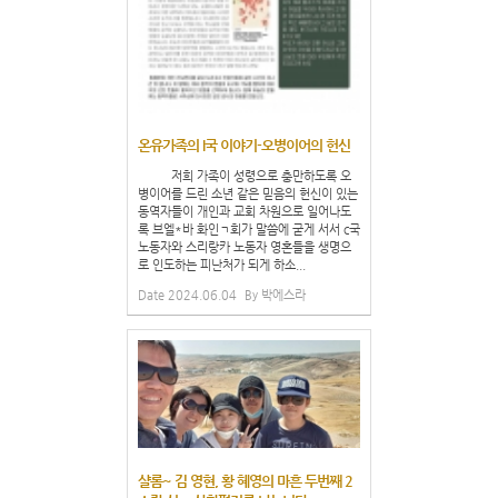
온유가족의 I국 이야기-오병이어의 헌신
저희 가족이 성령으로 충만하도록 오
병이어를 드린 소년 같은 믿음의 헌신이 있는
동역자들이 개인과 교회 차원으로 일어나도
록 브엘*바 화인ㄱ회가 말씀에 굳게 서서 c국
노동자와 스리랑카 노동자 영혼들을 생명으
로 인도하는 피난처가 되게 하소...
Date
2024.06.04
By
박에스라
샬롬~ 김 영현, 황 혜영의 마흔 두번째 2