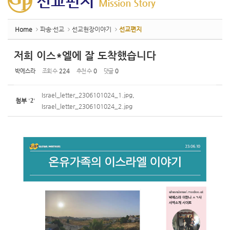
Home
파송·선교
선교현장이야기
선교편지
저희 이스*엘에 잘 도착했습니다
박에스라
조회 수
224
추천 수
0
댓글
0
Israel_letter_2306101024_1.jpg
,
첨부
'
2
'
Israel_letter_2306101024_2.jpg