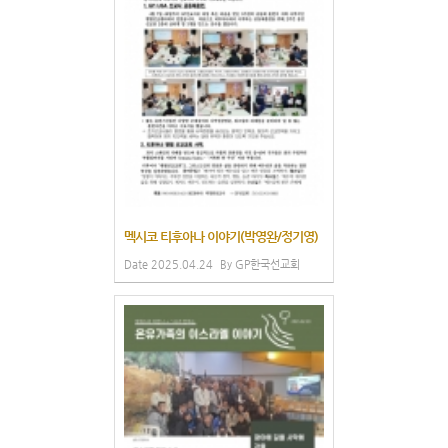
멕시코 티후아나 이야기(박영완/정기영)
Date
2025.04.24
By
GP한국선교회