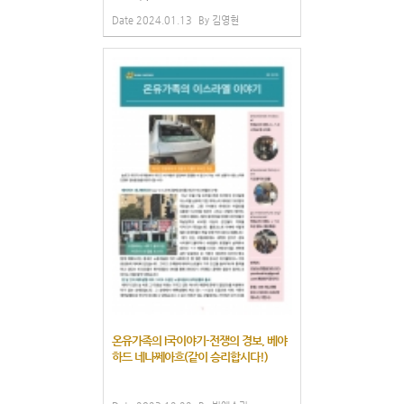
Date
2024.01.13
By
김영현
온유가족의 I국이야기-전쟁의 경보, 베야
하드 네나쩨아흐(같이 승리합시다!)