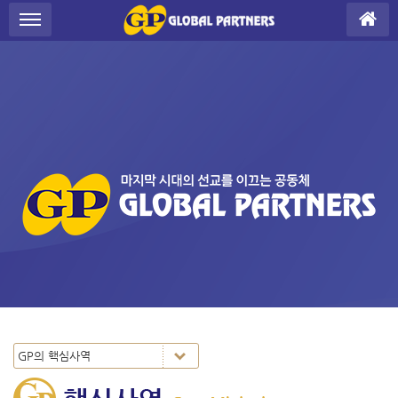
S
메뉴 건너뛰기
u
b
P
r
o
m
o
t
i
o
n