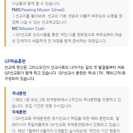
사님들과 함께 할 수 있습니다.
FMS
(Floating Mssion School)
｜
선교지를 돌아보며, 선교의 기본 개념과 더불어 부르심의 소명을 점
검해 나갈 수 있는 선교학교입니다.
MC
(Mission Club)
｜
GP선교회 선교사들을 통한 개인/그룹 멘토링으로 부르심부터 파송
의 단계까지 세밀하게 전 과정을 함께 준비하는 과정입니다.
GP파송훈련
선교에 헌신된 그리스도인이 선교사로의 나아가는 길의 첫 발걸음부터 저희
GP선교회가 함께 하고 있습니다. GP선교사 훈련은 국내(1차), 해외(2차)로
구성되어 있습니다.
국내훈련
｜매년 1회 또는 2회 한국본부에서 2주간의 국내훈련을 진행하고 있
습니다. 모집 기간은 연중 수시입니다.
국제훈련
｜
GP선교회 국제훈련은 장기선교사 허입을 위한 해외 훈련으로, 말
레이시아 쿠알라룸푸르 GP선교회 국제훈련원에서 진행되고 있습니
다. 매년 1월부터 6월까지 5개월간 실시되는데, 약간의 기간 변동이