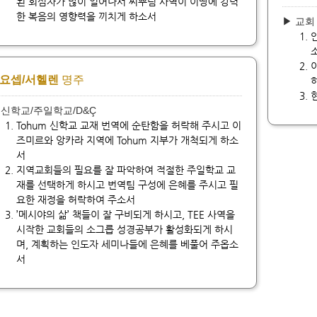
된 회심자가 많이 일어나서 씨뿌림 사역이 이땅에 강력
한 복음의 영향력을 끼치게 하소서
▶ 교회
요셉/서헬렌
명주
 신학교/주일학교/D&Ç
Tohum 신학교 교재 번역에 순탄함을 허락해 주시고 이
즈미르와 앙카라 지역에 Tohum 지부가 개척되게 하소
서
지역교회들의 필요를 잘 파악하여 적절한 주일학교 교
재를 선택하게 하시고 번역팀 구성에 은혜를 주시고 필
요한 재정을 허락하여 주소서
’메시야의 삶’ 책들이 잘 구비되게 하시고, TEE 사역을
시작한 교회들의 소그릅 성경공부가 활성화되게 하시
며, 계획하는 인도자 세미나들에 은혜를 베풀어 주옵소
서