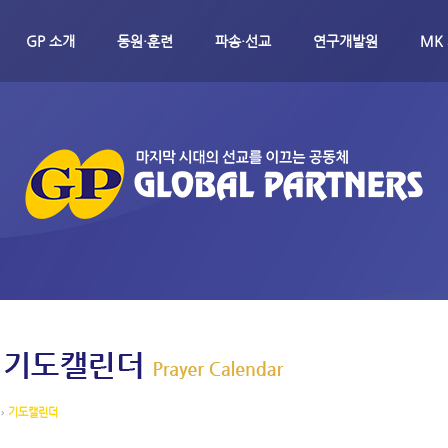
메뉴 건너뛰기
GP 소개
동원·훈련
파송·선교
연구개발원
MK
›
기도캘린더