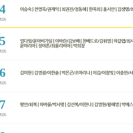
4
이승숙 | 전영욱/권재익 | 최권진/정동혜 | 한옥희 | 홍시안 | 김생명
2026
5
엄다윗/윤아비가일 | 이바란/김보배 | 천베드로/김휘염 | 하갈렙/최사라
윤마리아 | 정아론/최올리비아 | 박희창
2026
6
김미현 | 김영광/이한솔 | 박은곤/조마리나 | 이김/이참빛 | 이충만
2026
7
평안/회복 | 하바울/박사명 | 김선복/이한나 | 김영현/황혜영 | 박에
2026