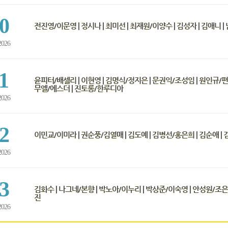
0
전진영/이문영 | 정시나 | 최미선 | 최재원/이양수 | 김성자 | 김애니 
2026
1
윤피터/배셀리 | 이현영 | 김명식/정지은 | 문권익/조성임 | 원인규/편
무엘/에스더 | 진토롱/한루디아
2026
2
이민교/이미라 | 권순풍/김열매 | 김도예 | 김병선/홍은희 | 김순애 |
2026
3
김화수 | 나그네/본향 | 박노아/이누리 | 박상준/이숙영 | 안성원/조은
진
2026