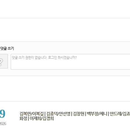
댓글 쓰기
?
댓글 쓰기 권한이 없습니다. 로그인 하시겠습니까?
9
김복만/이복길 | 김종덕/안선영 | 김창현 | 백부장/제니 | 안드레/김죠
화정 | 이재희/김경희
2026