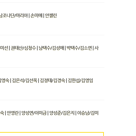
| 남조나단/마리아 | 손미애 | 안젤린
미선 | 권태산/심청수 | 남택수/김성애 | 박택수/김소연 | 사
 김영숙 | 김은석/김선옥 | 김정태/김경숙 | 김한섭/김영임
숙 | 안영란 | 양성연/이미금 | 양성준/김은지 | 이승남/김미