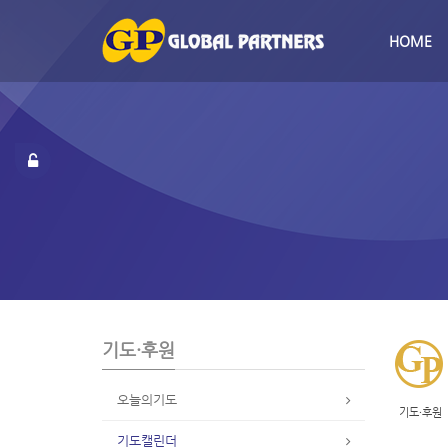
S
u
HOME
b
P
r
o
m
o
t
i
o
n
기도·후원
오늘의기도
기도·후원
기도캘린더