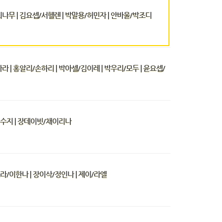
/최나무 | 김요셉/서헬렌 | 박말용/허민자 | 안바울/박조디
 | 홍알리/손하리 | 박아셀/김이레 | 박우리/모두 | 윤요셉/
/서수지 | 장데이빗/채이리나
스라/이한나 | 장이삭/정인나 | 제이/라엘