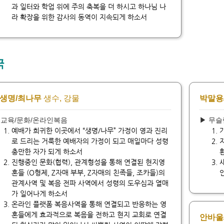
과 일터와 학업 위에 주의 축복을 더 하시고 하나님 나
라 확장을 위한 감사의 동역이 지속되게 하소서
국
생명/최나무
생수, 강물
박말용
 교육/문화/온라인복음
▶ 무
예배가 희귀한 이곳에서 “생명/나무” 가정이 영과 진리
로 드리는 거룩한 예배자의 가정이 되고 매일마다 성령
충만한 자가 되게 하소서
진행중인 문화(협력), 관계형성을 통해 연결된 현지영
혼들 (O형제, Z자매 부부, Z자매의 친족들, 조카들)의
관계사역 및 복음 전파 사역에서 성령의 도우심과 열매
가 일어나게 하소서
온라인 플랫폼 복음사역을 통해 연결되고 반응하는 영
혼들에게 효과적으로 복음을 전하고 현지 교회로 연결
안바울