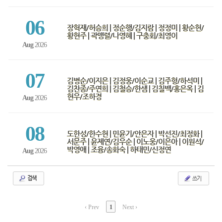
06
장혁재/허승희 | 정순행/김지람 | 정정미 | 황순현/
황현주 | 곽맹렬/나영혜 | 구충회/최영이
Aug
2026
07
김병순/이지은 | 김정웅/이순교 | 김주형/하석미 |
김찬종/주연희 | 김철승/한샘 | 김칠백/홍은옥 | 김
현우/조하경
Aug
2026
08
도한성/한수현 | 민윤기/안은자 | 박선진/최정화 |
서문주 | 윤제연/김우순 | 이노웅/이은아 | 이원석/
박영애 | 조융/송화숙 | 하태민/신정연
Aug
2026
쓰기
검색
‹ Prev
1
Next ›