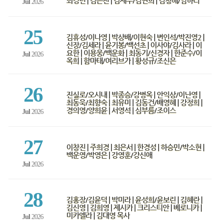
최경련 | 김은진 | 김재우/김연희 | 김청해/임하리
Jul
2026
25
김휴성/이나영 | 박상배/이현숙 | 변인석/박진영2 |
신장/김세라 | 윤기봉/백선초 | 이사야/김사라 | 이
요한 | 이용웅/백운화 | 최동기/신경자 | 한준수/이
Jul
2026
옥희 | 함마태/여리브가 | 황성규/조신은
26
진실로/오시내 | 박종승/강병옥 | 안익상/이난영 |
최동욱/최향숙 | 최유미 | 김동건/배영혜 | 강정희 |
경의영/양희윤 | 서영석 | 심부름/조이스
Jul
2026
27
이창진 | 주희경 | 최은서 | 한경성 | 하승민/박소현 |
백운영/박영은 | 강영훈/강신애
Jul
2026
28
김홍장/김윤덕 | 박미라 | 윤성희/윤보린 | 김혜란 |
김신영 | 김희영 | 제시카 | 크리스티안 | 베로니카 |
미카엘라 | 김대영 목사
Jul
2026