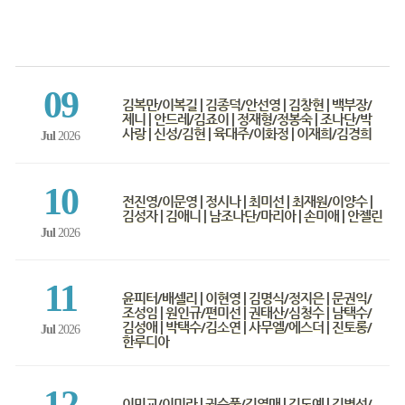
09
김복만/이복길 | 김종덕/안선영 | 김창현 | 백부장/
제니 | 안드레/김죠이 | 정재형/정봉숙 | 조나단/박
사랑 | 신성/김현 | 육대주/이화정 | 이재희/김경희
Jul
2026
10
전진영/이문영 | 정시나 | 최미선 | 최재원/이양수 |
김성자 | 김애니 | 남조나단/마리아 | 손미애 | 안젤린
Jul
2026
11
윤피터/배셀리 | 이현영 | 김명식/정지은 | 문권익/
조성임 | 원인규/편미선 | 권태산/심청수 | 남택수/
김성애 | 박택수/김소연 | 사무엘/에스더 | 진토롱/
Jul
2026
한루디아
12
이민교/이미라 | 권순풍/김열매 | 김도예 | 김병선/