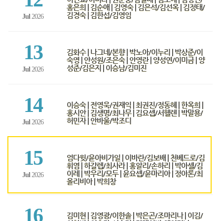
홍은희 | 김순애 | 김영숙 | 김은석/김선옥 | 김정태/
김경숙 | 김한섭/김영임
Jul
2026
13
김화수 | 나그네/본향 | 박노아/이누리 | 박상준/이
숙영 | 안성원/조은숙 | 안영란 | 양성연/이미금 | 양
성준/김은지 | 이승남/김미진
Jul
2026
14
이승숙 | 전영욱/권재익 | 최권진/정동혜 | 한옥희 |
홍시안 | 김생명/최나무 | 김요셉/서헬렌 | 박말용/
허민자 | 안바울/박조디
Jul
2026
15
엄다윗/윤아비가일 | 이바란/김보배 | 천베드로/김
휘염 | 하갈렙/최사라 | 홍알리/손하리 | 박아셀/김
이레 | 박우리/모두 | 윤요셉/윤마리아 | 정아론/최
Jul
2026
올리비아 | 박희창
16
김미현 | 김영광/이한솔 | 박은곤/조마리나 | 이김/