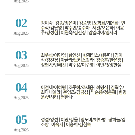
Aug
2026
02
김미숙 | 김송/정은미 | 김종영 | 노학희/계은화 | 민
수식/김난영 | 박수민/송수아 | 서진/오은하 | 이윤
주/강성현 | 이현욱/김신정 | 임엘리야/임사라
Aug
2026
03
최주석/이민영 | 함인선 | 함제임스/함린다 | 김이
삭/김진경 | 아굴라/브리스길라 | 장승훈/한은정 |
정현기/민혜진 | 박주용/이주영 | 이반석/정한샘
Aug
2026
04
이전세/이화평 | 조주하/조세움 | 최명식 | 김혁수/
최다니엘라 | 문영조/김금심 | 박순종/정은혜 | 변명
운/변사라 | 변한나
Aug
2026
05
성결/양선 | 이땅/강물 | 임도마/최화평 | 정하늘/김
소망 | 이숙자 | 이승희/김현숙
Aug
2026