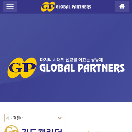
S
메뉴 건너뛰기
u
b
P
r
o
m
o
t
i
o
n