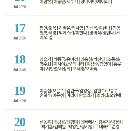
이참빛 | 이충만/서수지 | 장데이빗/채이리나
Jul
2026
17
평안/회복 | 하바울/박사명 | 김선복/이한나 | 김영
현/황혜영 | 박에스라/이한나 | 장이삭/정인나 | 제
이/라엘
Jul
2026
18
김슬기 | 박동국/유미경 | 임승현/박진영 | 조동석/
곽수희 | 이사야2/주의나라 | 이상준/김영미 | 홍루
아 | 서형렬/서정희 | 오세영/오미숙
Jul
2026
19
이승섭/오은주 | 김원구/임영심 | 김현수/고봉주 |
손청수/이윤정 | 마리아 안젤리카 | 최병길/오인애
Jul
2026
20
신동훈 | 최남용/최형미 | 최테레사 | 김우진/박경희
| 박기훈/김혜원 | 박영완/정기영 | 두태숙/두준경