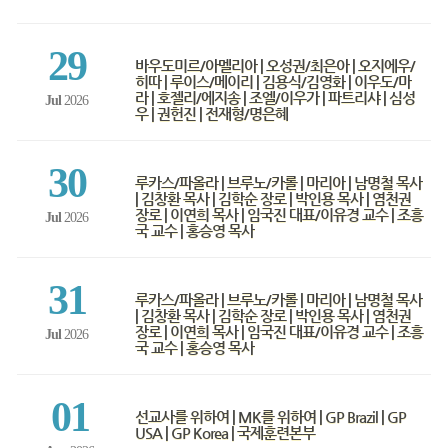
29
바우도미르/아멜리아 | 오성권/최은아 | 오지에우/
히따 | 루이스/메이리 | 김용식/김영화 | 이우도/마
라 | 호젤리/에지송 | 조엘/이우가 | 파트리샤 | 심성
Jul
2026
우 | 권헌진 | 전재형/명은혜
30
루카스/파올라 | 브루노/카롤 | 마리아 | 남명철 목사
| 김창환 목사 | 김학순 장로 | 박인용 목사 | 염천권
장로 | 이연희 목사 | 임국진 대표/이유경 교수 | 조흥
Jul
2026
국 교수 | 홍승영 목사
31
루카스/파올라 | 브루노/카롤 | 마리아 | 남명철 목사
| 김창환 목사 | 김학순 장로 | 박인용 목사 | 염천권
장로 | 이연희 목사 | 임국진 대표/이유경 교수 | 조흥
Jul
2026
국 교수 | 홍승영 목사
01
선교사를 위하여 | MK를 위하여 | GP Brazil | GP
USA | GP Korea | 국제훈련본부