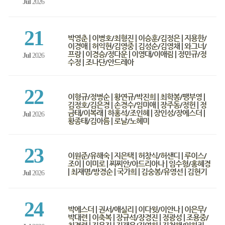
Jul
2026
21
박영춘 | 이병호/최형진 | 이승훈/김정은 | 지용한/
이경애 | 허익현/김영중 | 김성순/김영채 | 와그너/
프랑 | 이경승/정다운 | 이영대/이애림 | 정민규/정
Jul
2026
수정 | 조나단/안드레아
22
이형규/정병순 | 황연규/박진희 | 최학봉/팽부영 |
김정호/김은경 | 손경수/임미애 | 장주동/정헌 | 정
금태/이복래 | 하홍석/조인혜 | 장인성/장에스더 |
Jul
2026
황종태/김아름 | 로날/노헤미
23
이원준/유해숙 | 지은택 | 허창식/허샌디 | 루이스/
조이 | 이미로 | 찌찌안/아드리아나 | 임수형/홍혜경
| 최재명/방경순 | 국가희 | 김숭봉/유영선 | 김현기
Jul
2026
24
박에스더 | 권서/애실리 | 이다윗/이안나 | 이은무/
박대련 | 이축복 | 장규석/장경진 | 정광성 | 조용중/