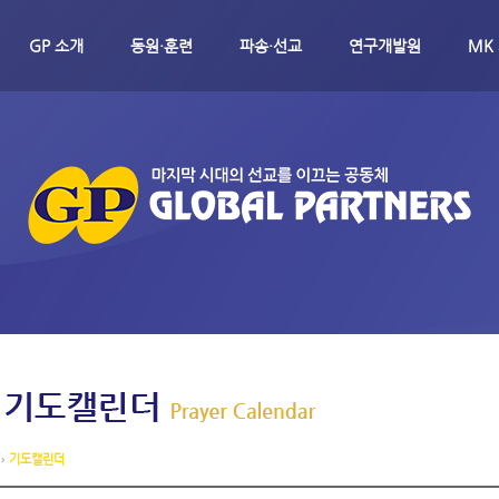
메뉴 건너뛰기
GP 소개
동원·훈련
파송·선교
연구개발원
MK
›
기도캘린더