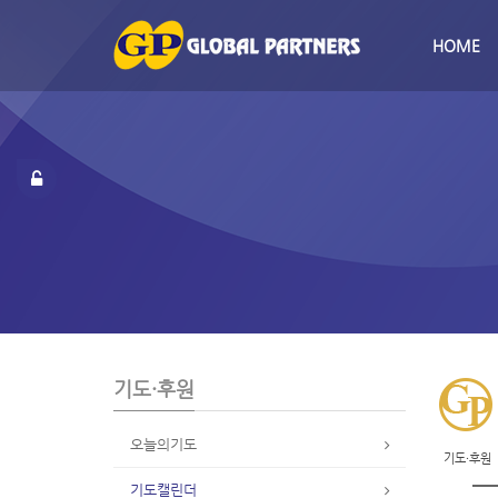
S
u
HOME
b
P
r
o
m
o
t
i
o
n
기도·후원
오늘의기도
기도·후원
기도캘린더