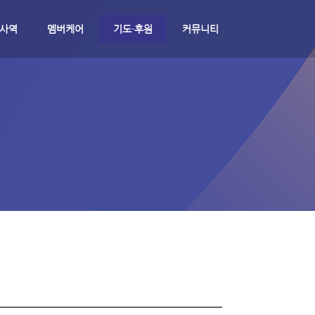
 사역
멤버케어
기도·후원
커뮤니티