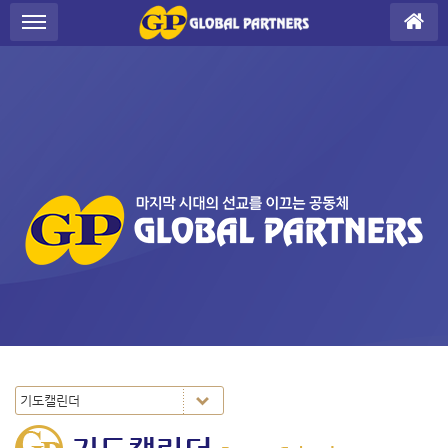
S
메뉴 건너뛰기
u
b
P
r
o
m
o
t
i
o
n