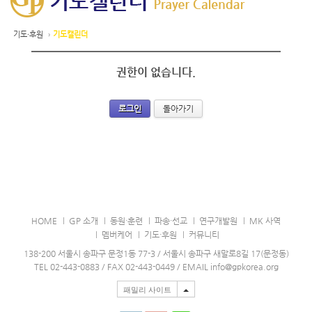
기도·후원
›
기도캘린더
권한이 없습니다.
로그인
돌아가기
HOME
GP 소개
동원·훈련
파송·선교
연구개발원
MK 사역
멤버케어
기도·후원
커뮤니티
138-200 서울시 송파구 문정1동 77-3 / 서울시 송파구 새말로8길 17(문정동)
TEL 02-443-0883 / FAX 02-443-0449 / EMAIL info@gpkorea.org
패밀리 사이트