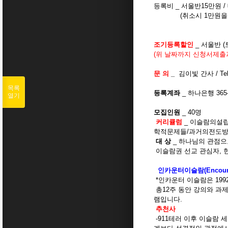
등록비 _ 서울반15만원 /
(취소시 1만원을 제
조기등록할인
_ 서울반 (
(위 날짜까지 신청서제출
문 의
_
김이빛 간사 / Tel :
목록
등록계좌
_ 하나은행 365
열기
모집인원
_ 40명
커리큘럼
_ 이슬람의설
학적문제들/과거의전도
대 상
_ 하나님의 관점으
이슬람권 선교 관심자, 
인카운터이슬람(Encounteri
*인카운터 이슬람은 19
총12주 동안 강의와 과
램입니다.
추천사
-911테러 이후 이슬람