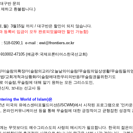
 대구반 문의
하고 환불됩니다.)
토,월) 3월15일 까지 / 대구반은 할인이 되지 않습니다.
과 등록비 입금이 모두 완료되었을때만 할인 가능함)
 518-0290,1 e-mail :
ewi@frontiers.or.kr
-910002-47105 (예금주:국제프론티어스한국선교회)
립/이슬람의확장/이슬람의교리/오늘날의이슬람/무슬림의일상생활/무슬림들의
방법/교회개척과상황화/이슬람에대한우리의반응/무슬림권을위한기도
로 이슬람,무슬림에 대해 알기 원하는 모든 그리스도인,
헌신자, 보내는 선교사 등
ng the World of Islam)은
92년 미국의 유에스센터포월드미션(USCWM)에서 시작된 프로그램으로 '인카
제, 온라인커뮤니케이션 등을 통해 무슬림에 대한 긍정적이고 균형잡힌 성경적
 세계는 무엇보다도 예수그리스도의 사랑의 메시지가 필요합니다. 한국의 젊은