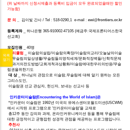
(위 날짜까지 신청서제출과 등록비 입금이 모두 완료되었을때만 할인
가능함)
문 의
_
김이빛 간사 / Tel : 518-0290,1 e-mail :
ewi@frontiers.or.kr
등록계좌
_ 하나은행 365-910002-47105 (예금주:국제프론티어스한국
선교회)
모집인원
_ 40명
커리큘럼
_ 이슬람의설립/이슬람의확장/이슬람의교리/오늘날의이슬
목록
람/무슬림의일상생활/무슬림들의영적세계/문화적장벽들/신학적문제
열기
들/과거의전도방법/교회개척과상황화/이슬람에대한우리의반응/무슬
림권을위한기도
대 상
_ 하나님의 관점으로 이슬람,무슬림에 대해 알기 원하는 모든
그리스도인,
이슬람권 선교 관심자, 헌신자, 보내는 선교사 등
인카운터이슬람(Encountering the World of Islam)은
*인카운터 이슬람은 1992년 미국의 유에스센터포월드미션(USCWM)
에서 시작된 프로그램으로 '인카운터이슬람'을 교재로
총12주 동안 강의와 과제, 온라인커뮤니케이션 등을 통해 무슬림에
대한 긍정적이고 균형잡힌 성경적 관점을 제공하는 프로그램입니다.
추천사