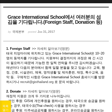
Sketchbook5, 스케치북5
Grace International School에서 여러분의 섬
김을 기다립니다.(Foreign Staff, Donation 등)
국제본부
Jan 31, 2017
by
posted
Sketchbook5, 스케치북5
1. Foreign Staff
>>
자세히 알아보기(영문)
태국 치앙마이에 위치하고 있는 Grace International School은 10~20
명의 동역자를 기다립니다. 지원부터 결정까지의 과정은 꽤 긴 시간
이 필요하기 때문에 가능한 한 일찍 연락을 주시면 감사하겠습니다.
매년마다 다음의 분야에서 함께 일할 분들을 찾고 있습니다: 교육, 행
정, 간호, 시설관리, 체육, 영적생활 및 제자훈련, 재정, 특수교육, 음
악 등. 구체적인 사항은 Grace International School
홈페이지
를 방문
하시거나
recruit@gisthailand.org
로 문의 바랍니다.
2. Donate
>>
자세히 알아보기(영문)
재정적 지원은 크게 두 가지로 나누어집니다.
- 개인 후원: GIS에 개인후원을 원하시는 경우, 태국으로 송금을 원하
시는 경우, 태국수표(Thai check) 사용을 원하시는 경우
목록
열기
- 기금 후원: 미주세금공제를 원하시는 경우, 온라인송금을 원하시는