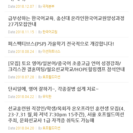
Date
2018.12.07
By
국제본부
급부상하는 한국어교육. 총신대 온라인한국어교원양성과정
27기모집안내
Date
2018.11.15
By
한국어교원
퍼스펙티브스(PSP) 가을학기 전국적으로 개강합니다!
Date
2018.08.24
By
미션파트너스
[모집] 토요 영어/일본어/중국어 초중고급 언어 성경강좌/
크리스챤 결혼미팅/월요선교학교/HOPE힐링캠프 참석안내
Date
2018.07.28
By
호프월드미션
단시일에, 영어 잘하기~, 각종질병 쉽게 치료~
Date
2018.04.22
By
유익한
선교훈련원 직장인/학생/목회자 온오프라인 훈련생 모집(4.
23-7.31 월,화 저녁 7:30pm 15주간), 서울 호프월드미션
주최, 문화선교사 1급 자격증 취득도 가능해
Date
2018.04.20
By
호프월드미션