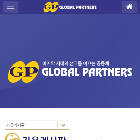
Sketchbook5, 스케치북5
Sketchbook5, 스케치북5
S
메뉴 건너뛰기
u
b
P
r
o
m
o
t
i
o
n