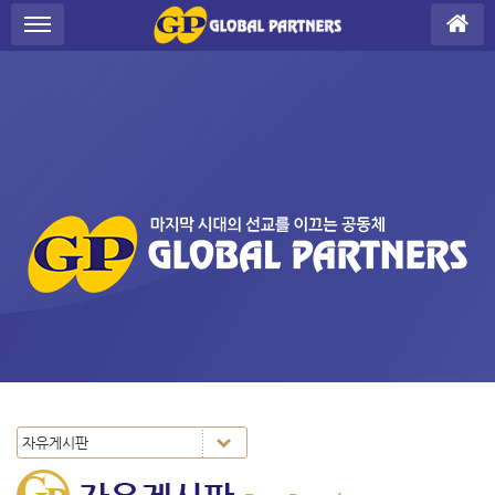
Sketchbook5, 스케치북5
Sketchbook5, 스케치북5
S
메뉴 건너뛰기
u
b
P
r
o
m
o
t
i
o
n