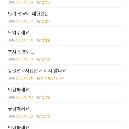
Date
2002.05.24
By
김덕성
단기 선교에 대한질문
Date
2002.06.12
By
윤선숙
도와주세요.
Date
2002.07.10
By
최민철
혹시 일본에...
Date
2002.08.14
By
김보경
몽골선교사님은 계시지 않나요
Date
2002.08.28
By
Min Byung-yun
안녕하세요.
Date
2002.09.03
By
김정현
궁금해서요.
Date
2002.09.23
By
김용연
안녕하세요