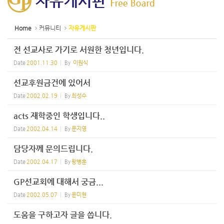
Home
커뮤니티
자유게시판
전 선교사로 가기로 서원한 청년입니다.
Date
2001.11.30
By
이원식
선교후원금건에 있어서
Date
2002.02.19
By
최성수
acts 재학중인 학생입니다..
Date
2002.04.14
By
문지영
담당자께 문의드립니다.
Date
2002.04.17
By
왕병훈
GP선교회에 대해서 궁금...
Date
2002.05.07
By
윤미현
도움을 구하고자 글을 씁니다.