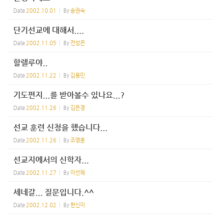
Date
2002.10.01
By
송권숙
단기선교에 대해서....
Date
2002.11.05
By
전성은
할렐루야..
Date
2002.11.22
By
김용민
기도편지...를 받아볼수 있나요...?
Date
2002.11.26
By
김은경
선교 훈련 신청을 했습니다...
Date
2002.11.26
By
조영훈
선교지에서의 신학자...
Date
2002.11.27
By
이선혜
세네갈... 질문입니다.^^
Date
2002.12.02
By
헌신이