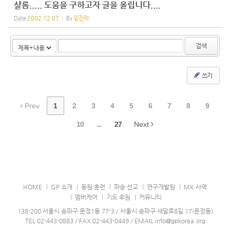
샬롬..... 도움을 구하고자 글을 올립니다....
Date
2002.12.07
By
임진아
검색
쓰기
Prev
1
2
3
4
5
6
7
8
9
10
...
27
Next
HOME
GP 소개
동원·훈련
파송·선교
연구개발원
MK 사역
멤버케어
기도·후원
커뮤니티
138-200 서울시 송파구 문정1동 77-3 / 서울시 송파구 새말로8길 17(문정동)
TEL 02-443-0883 / FAX 02-443-0449 / EMAIL info@gpkorea.org