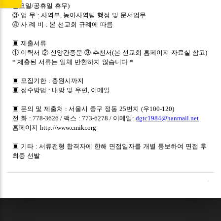
월요일
/
공휴일 휴무
)
③
업 무
:
사역부
,
농아사역팀 행정 및 문서업무
④
사 례 비
:
본 선교회 규례에 따름
▣
제출서류
①
이력서
②
신앙간증문
③
추천서
(
본 선교회 홈페이지 자료실 참고
)
*
제출된 서류는 일체 반환하지 않습니다
*
▣
모집기한
:
충원시까지
▣
접수방법
:
내방 및 우편
,
이메일
▣
문의 및 제출처
:
서울시 중구 정동
25
번지
(
우
100-120)
전 화
: 778-3626 /
팩스
: 773-6278 /
이메일
:
dgtc1984@hanmail.net
홈페이지
http://www.cmikr.org
▣
기타
:
서류전형 합격자에 한해 면접일자를 개별 통보하여 면접 후
최종 선발