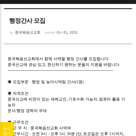
Sketchbook5, 스케치북5
행정간사 모집
중국복음선교회
Oct 01, 2011
by
posted
Sketchbook5, 스케치북5
중국복음선교회에서 함께 사역할 행정 간사를 모집합니다
.
중국선교에 관심 있고
,
헌신하기 원하는 분들의 지원을 바랍니다
.
---------------------------------------------------------------------------------------
▣
모집부문
:
행정 및 농아사역팀 간사
(1
명
)
▣
자격조건
:
중국선교에 비전이 있는 세례교인
,
기초수화 가능자
,
컴퓨터 활용 가
능자
문서
/
행정 경력자 우대
▣
근무조건
①
근 무 지
:
중국복음선교회 사역부
목록
②
근무시간
:
오전
9
시
-
오후
5
시
30
분
(
단
,
토요일은 오후
1
시까지
,
열기