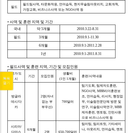
필드팀사역, 타문화적응, 언어습득, 현지무슬림아웃리치, 교회개척,
필드
가정교회, 비즈니스사역 또는 NGO사역 등
• 사역 및 훈련 지역 및 기간
국내
약 5개월
2010.3.22-8.31
필드
3개월
2010.9.1-11.30
6개월
2010.9.1-2011.2.28
1년
2010.9.1-2011.8.31
• 필드사역 및 훈련 지역, 기간 및 모집인원
국가/도
생활비
기간
모집인원
훈련/사역내용
목록
시
(1인 1개월)
열기
팀기도회, 팀제자도훈련,
NGO사역, MBB리더훈련보
방글라
2명(자녀
조, 언어습득, 리서치, 행정업
데시/다
없는 부
700달러
무, 이슬람전문단체 방문 및
카
부우선)
연구, 이슬람사역연구, MBB
제자훈련, 멘토링, 인턴사원
으로 비즈니스사역 등
팀미팅, 팀리트릿, 기타세미
시리아/
나, 아웃리치, 언어습득, 멘토
6개월
다마스
2명
650-700달러