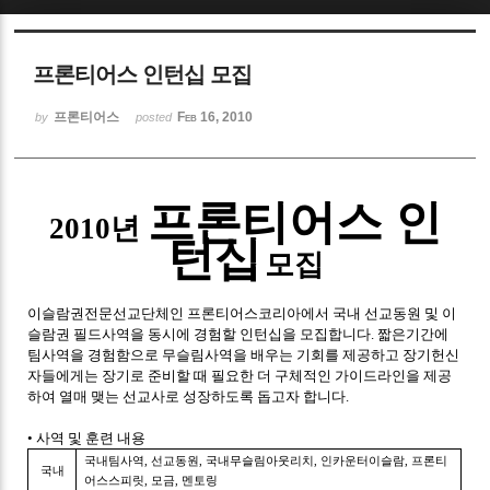
Sketchbook5, 스케치북5
프론티어스 인턴십 모집
프론티어스
Feb 16, 2010
by
posted
Sketchbook5, 스케치북5
프론티어스 인
2010년
턴십
모집
이슬람권전문선교단체인 프론티어스코리아에서 국내 선교동원 및 이
슬람권 필드사역을 동시에 경험할 인턴십을 모집합니다. 짧은기간에
팀사역을 경험함으로 무슬림사역을 배우는 기회를 제공하고 장기헌신
자들에게는 장기로 준비할 때 필요한 더 구체적인 가이드라인을 제공
하여 열매 맺는 선교사로 성장하도록 돕고자 합니다.
• 사역 및 훈련 내용
국내팀사역, 선교동원, 국내무슬림아웃리치, 인카운터이슬람, 프론티
국내
어스스피릿, 모금, 멘토링