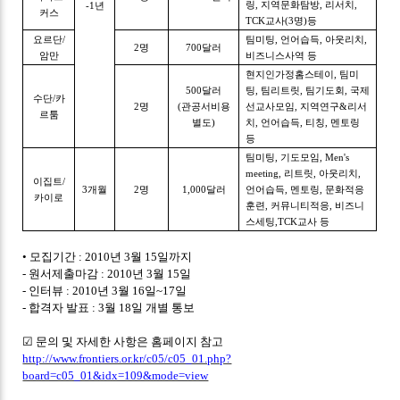
링, 지역문화탐방, 리서치,
-1년
커스
TCK교사(3명)등
요르단/
팀미팅, 언어습득, 아웃리치,
2명
700달러
암만
비즈니스사역 등
현지인가정홈스테이, 팀미
500달러
팅, 팀리트릿, 팀기도회, 국제
수단/카
2명
(관공서비용
선교사모임, 지역연구&리서
르툼
별도)
치, 언어습득, 티칭, 멘토링
등
팀미팅, 기도모임, Men's
meeting, 리트릿, 아웃리치,
이집트/
3개월
2명
1,000달러
언어습득, 멘토링, 문화적응
카이로
훈련, 커뮤니티적응, 비즈니
스세팅,TCK교사 등
• 모집기간 : 2010년 3월 15일까지
- 원서제출마감 : 2010년 3월 15일
- 인터뷰 : 2010년 3월 16일~17일
- 합격자 발표 : 3월 18일 개별 통보
☑ 문의 및 자세한 사항은 홈페이지 참고
http://www.frontiers.or.kr/c05/c05_01.php?
board=c05_01&idx=109&mode=view