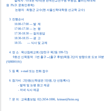
발제자
:
이대헌 박사
(
현 한국선교연구원 부원장
,
풀러신학대학
원
Ph.D.
문화인류학
)
논평자
:
최형근 교수
(
현 서울신학대학원 선교학 교수
)
3.
진행순서
16:00-17:00 ---
발
제
17:00-17:30 ---
논
평
17:30-18:30 ---
질의응답
18:30-18:35 ---
광
고
18:35-
---
식사 및 교제
4.
장 소
:
목산침례교회
(
양천구 목
2
동
199-72)
9
호선 신목동역
: 1
번 출구
→(
출구 후방
)
목동
2
단지 방향으로 도보
10
분
(
약
800
미터
)
5.
등 록
: e-mail
또는 전화 접수
6.
참가비
: 2
만원
(
신학생은
1
만원
,
단 선등록시
)
-
발제 및 논평 원고 제공
-
저녁 식사 제공
7.
문 의
:
교육홍보팀
02) 2654-1006,
krimast@krim.org