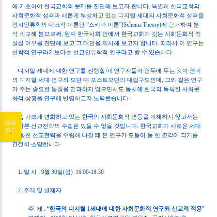
에 기초하여 한국교회의 문제를 진단해 보고자 합니다
.
특별히 한국교회의
사회문화적 성격과 새롭게 부상하고 있는 디지털 세대의 사회문화적 성격을
인지인류학의 대표적 이론인 “스키마 이론”
(Schema Theory)
에 근거하여 분
석 비교해 봄으로써
,
현재 한국사회 안에서 한국교회가 갖는 사회문화적 적
실성 여부를 진단해 보고 그 대안을 제시해 보고자 합니다
.
따라서 이 연구는
신학적 연구라기보다는 선교인류학적 연구라고 할 수 있습니다
.
디지털 세대에 대한 연구를 진행할 때 연구자들이 염두에 두는 것이 영미
의 디지털 세대 연구와 모던 대 포스트모던의 대립구도인데
,
그와 같은 연구
가 주는 중요한 통찰을 간과하지 않으면서도 동시에 한국의 독특한 사회문
화적 상황을 연구에 반영하고자 노력했습니다
.
숨 가쁘게 변화하고 있는 한국의 사회문화적 변동을 이해하지 않고서는
목록
올바른 선교전략의 수립은 있을 수 없을 것입니다
.
한국교회가 새로운 세대
열기
를 향한 선교전략을 수립해 나갈 때 본 연구가 모퉁이 돌 한 조각이 되기를
간절히 소망합니다
.
1.
일 시
: 9
월
30
일
(
금
)
16:00-18:30
2.
주제 및 발제자
주
제
: “
한국의 디지털
1
세대에 대한 사회문화적 연구와 선교적 적용
”