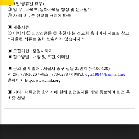
월요일
/
공휴일 휴무
)
③
업 무
:
사역부
,
농아사역팀 행정 및 문서업무
④
사 례 비
:
본 선교회 규례에 따름
▣
제출서류
①
이력서
②
신앙간증문
③
추천서
(
본 선교회 홈페이지 자료실 참고
)
*
제출된 서류는 일체 반환하지 않습니다
*
▣
모집기한
:
충원시까지
▣
접수방법
:
내방 및 우편
,
이메일
▣
문의 및 제출처
:
서울시 중구 정동
25
번지
(
우
100-120)
전 화
: 778-3626 /
팩스
: 773-6278 /
이메일
:
dgtc1984@hanmail.net
홈페이지
http://www.cmikr.org
▣
기타
:
서류전형 합격자에 한해 면접일자를 개별 통보하여 면접 후
최종 선발