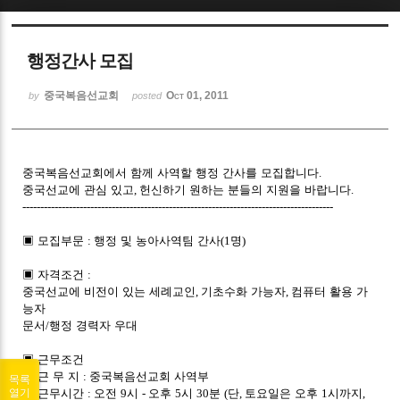
Sketchbook5, 스케치북5
행정간사 모집
중국복음선교회
Oct 01, 2011
by
posted
Sketchbook5, 스케치북5
중국복음선교회에서 함께 사역할 행정 간사를 모집합니다
.
중국선교에 관심 있고
,
헌신하기 원하는 분들의 지원을 바랍니다
.
---------------------------------------------------------------------------------------
▣
모집부문
:
행정 및 농아사역팀 간사
(1
명
)
▣
자격조건
:
중국선교에 비전이 있는 세례교인
,
기초수화 가능자
,
컴퓨터 활용 가
능자
문서
/
행정 경력자 우대
▣
근무조건
①
근 무 지
:
중국복음선교회 사역부
목록
②
근무시간
:
오전
9
시
-
오후
5
시
30
분
(
단
,
토요일은 오후
1
시까지
,
열기