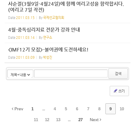
사순절(3월9일-4월24일)에 함께 여리고성을 함락합시다.
(여리고 7일 작전)
Date
2011.03.15
By
국제선교협의회
4월-중독심리치료 전문가 강좌 안내
Date
2011.03.14
By
연구소
<IMF12기 모집>-불어권에 도전하세요!
Date
2011.03.09
By
박성진
검색
쓰기
Prev
1
...
4
5
6
7
8
9
10
11
12
13
...
27
Next