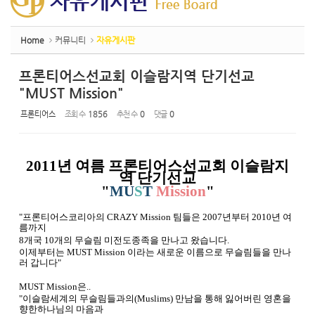
Home
커뮤니티
자유게시판
프론티어스선교회 이슬람지역 단기선교
"MUST Mission"
프론티어스
조회 수
1856
추천 수
0
댓글
0
2011년 여름 프론티어스선교회 이슬람지
역 단기선교
"
MU
S
T
Mission
"
" 프론티어스코리아의 CRAZY Mission 팀들은 2007년부터 2010년 여
름까지
8개국 10개의 무슬림 미전도종족을 만나고 왔습니다.
이제부터는 MUST Mission 이라는 새로운 이름으로 무슬림들을 만나
러 갑니다"
MUST Mission은..
"이슬람세계의 무슬림들과의(Muslims) 만남을 통해 잃어버린 영혼을
향한하나님의 마음과