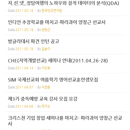
지.선.넷_정탐여행의 노하우와 질적 데이터의 분석(QDA)
Date
2011.05.18
By
한국선교연구원
인디언 추장학교를 마치고-파라과이 양창근 선교사
Date
2011.05.18
By
양창근
방글라데시 파견 인턴 공고
Date
2011.05.18
By
길송이
CHE(지역개발선교) 세미나 안내(2011.04.26-28)
Date
2011.04.14
By
이민호
SIM 국제선교회 여름학기 영어선교훈련생모집
Date
2011.04.07
By
이정훈
제3기 중독예방 교육 강사 모집 요강
Date
2011.04.06
By
연구소
크리스천 기업 창업 세미나를 마치고- 파라과이 양창근 선교
사