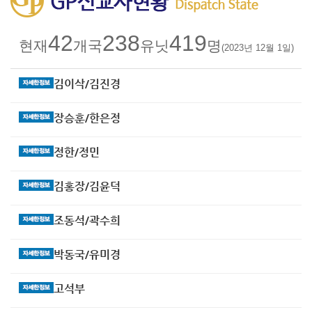
42
238
419
현재
개국
유닛
명
(2023년 12월 1일)
김이삭/김진경
장승훈/한은정
정한/정민
김홍장/김윤덕
조동석/곽수희
박동국/유미경
고석부