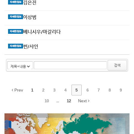
김은진
이상범
베니시우/마갈리다
썬/샤인
검색
Prev
1
2
3
4
5
6
7
8
9
10
...
12
Next