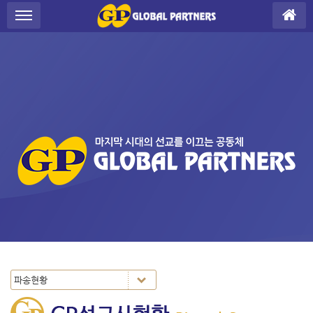
Sketchbook5, 스케치북5
Sketchbook5, 스케치북5
S
메뉴 건너뛰기
u
b
P
r
o
m
o
t
i
o
n