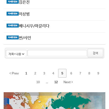
김은진
이상범
베니시우/마갈리다
썬/샤인
검색
Prev
1
2
3
4
5
6
7
8
9
10
...
12
Next