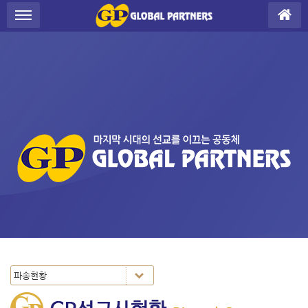
Sketchbook5, 스케치북5
Sketchbook5, 스케치북5
S
메뉴 건너뛰기
u
b
P
r
o
m
o
t
i
o
n