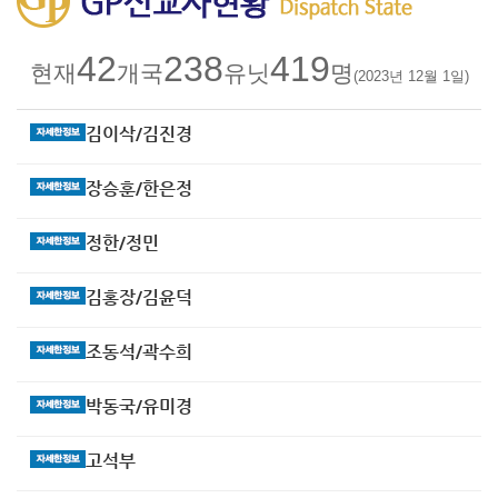
42
238
419
현재
개국
유닛
명
(2023년 12월 1일)
김이삭/김진경
장승훈/한은정
정한/정민
김홍장/김윤덕
조동석/곽수희
박동국/유미경
고석부