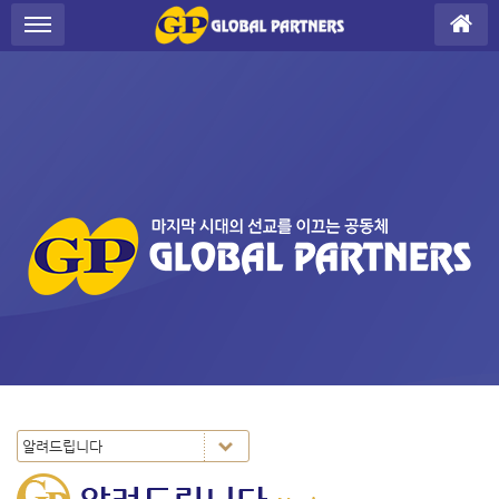
S
메뉴 건너뛰기
u
b
P
r
o
m
o
t
i
o
n