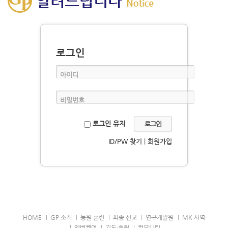
로그인
아이디
비밀번호
로그인 유지
ID/PW 찾기
|
회원가입
HOME
GP 소개
동원·훈련
파송·선교
연구개발원
MK 사역
멤버케어
기도·후원
커뮤니티