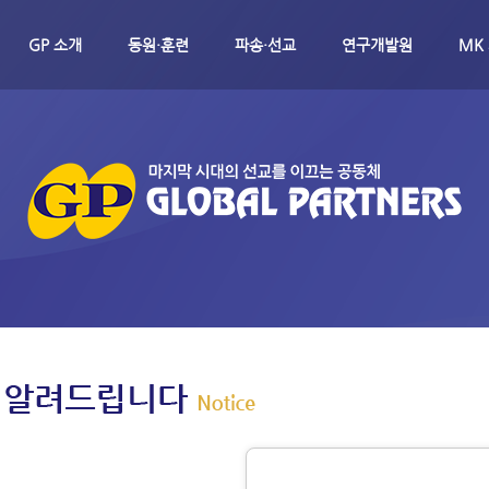
메뉴 건너뛰기
GP 소개
동원·훈련
파송·선교
연구개발원
MK