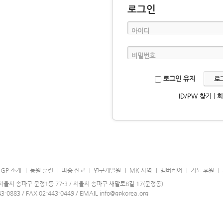
로그인
아이디
비밀번호
로그인 유지
ID/PW 찾기
|
GP 소개
동원·훈련
파송·선교
연구개발원
MK 사역
멤버케어
기도·후원
0 서울시 송파구 문정1동 77-3 / 서울시 송파구 새말로8길 17(문정동)
43-0883 / FAX 02-443-0449 / EMAIL info@gpkorea.org