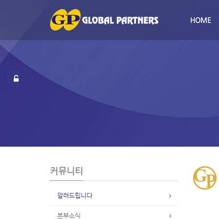
S
u
HOME
b
P
r
o
m
o
t
i
o
n
커뮤니티
알려드립니다
본부소식