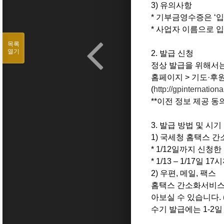
3) 유의사항
* 기부금영수증은 ‘
* 사업자 이름으로 입금
목록
열기
2. 발급 신청
정상 발급을 위해서는
홈페이지 > 기도·후
(
http://gpinternatio
**이전 정보 제공 
3. 발급 방법 및 시기
1) 국세청 홈택스 
* 1/12일까지 신청한
* 1/13 – 1/17일
2) 우편, 메일, 팩스
홈택스 간소화서비스를
아보실 수 있습니다. (평일
수기 발급에는 1-2