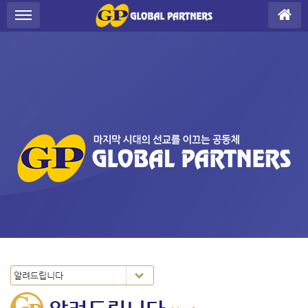
Sketchbook5, 스케치북5
Sketchbook5, 스케치북5
S
메뉴 건너뛰기
u
b
P
r
o
m
o
t
i
o
n