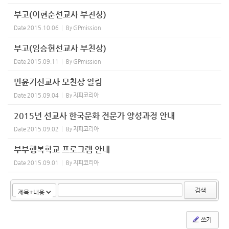
부고(이현순선교사 부친상)
Date
2015.10.06
By
GPmission
부고(임승현선교사 부친상)
Date
2015.09.11
By
GPmission
민윤기선교사 모친상 알림
Date
2015.09.04
By
지피코리아
2015년 선교사 한국문화 전문가 양성과정 안내
Date
2015.09.02
By
지피코리아
부부행복학교 프로그램 안내
Date
2015.09.01
By
지피코리아
검색
쓰기