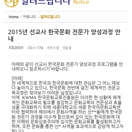
Home
커뮤니티
알려드립니다
2015년 선교사 한국문화 전문가 양성과정 안
내
지피코리아
조회 수
174
추천 수
0
댓글
0
아래와 같이 선교사 한국문화 전문가 양성과정 프로그램을 안
내하오니 참조하시기 바랍니다.
[아래]
전 세계적으로 한국과 한국문화에 대한 관심은 그 어느 때보
다 높아지고 있으나
,
한국문화 전반에 걸친 체계적인 전문교
육과정은
찾아보기 어려운 실정
입니다.
이에
KWMA
한국문화교류진흥원은 이러한 현 상황에 체계
적인 문화교육의 필요를 절감하고
문화교육의 전문성과 효율
성을 극대화하기 위해
세종대학교의 세종 한국어문화교육센
터와 협력하여 해외에서 문화사역을 하는
선
**
들에게 한국문
화 전문가 과정을 이수케 함으로써 깊이 있는
한국문화에 대
한 이해와 문화상호주의에 입각한 문화교류를
활성화하고자
하며
,
또한 문화를 통한 선
*
사역을 효과적으로 감당케 하고자
합니다