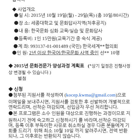
◆
사업개요
⚫
일 시
: 2015
년
10
월
19
일
(
월
) - 29
일
(
목
) (
총
10
일
/80
시간
)
⚫
장 소
:
세종대학교 및 문화답사지역
(
차후공지
)
⚫
내 용
:
한국문화 심화 교육
/
실습 및 문화답사
⚫
등록비
: 1
인
15
만원
(
교육기간 중 숙식 제공
)
⚫
계 좌
: 993137-01-001489 (
국민
)
한국세계
**
협의회
⚫
인 원
:
2
년 이상 한국어
/
한국문화 사역 중인
선
** 10
명
◆
2015
년 문화전문가 양성과정 계획표
(
상기 일정은 진행사정
*
상 변경될 수 있습니다
.)
별첨
◆
신청
⚫
첨부된 지원서를 작성하여
(
kocep.kwma@gmail.com
)
으로
이메일을 보내주시면
,
지원
서를
검토한 후 선발하여 개별적으로
연락드리며
,
선착순 마감되며
,
선입금자 우선 처리합니다
.
⚫
본 프로그램은 소수 인원을 대상으로 진행하는 과정이므로 지
원하시기 전에 숙고하고
신청하시기 를 바라며
,
선착순 마감되
며
,
등록 이후 부득이한 사유로 취소하실 경우 다른 분들에게
기
회를 드리기
위해 최소
10
월
10
일 까지 알려주시면
,
전액 반환
되나
,
그 이후로는 반환되지 않습니다
.