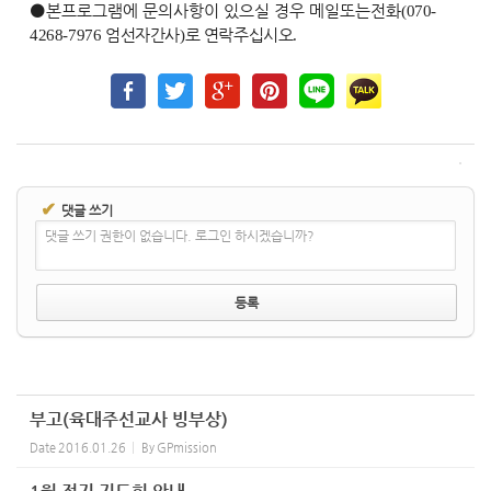
⚫
본
프로그램에 문의사항이 있으실 경우 메일
또는
전화
(070-
4268-7976
엄선자
간사
)
로 연락
주십시오
.
✔
댓글 쓰기
댓글 쓰기 권한이 없습니다. 로그인 하시겠습니까?
부고(육대주선교사 빙부상)
Date
2016.01.26
By
GPmission