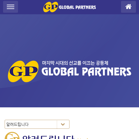
S
메뉴 건너뛰기
u
b
P
r
o
m
o
t
i
o
n