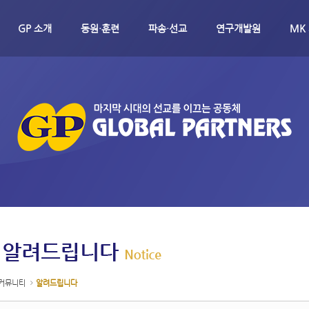
메뉴 건너뛰기
GP 소개
동원·훈련
파송·선교
연구개발원
MK
커뮤니티
알려드립니다