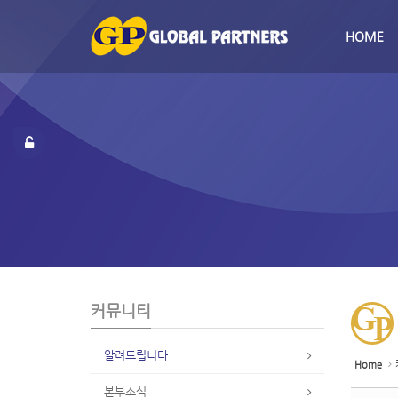
Sketchbook5, 스케치북5
Sketchbook5, 스케치북5
S
u
HOME
b
P
r
o
m
o
t
i
o
n
커뮤니티
알려드립니다
Home
본부소식