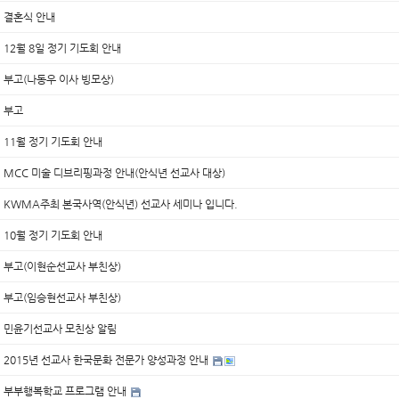
결혼식 안내
12월 8일 정기 기도회 안내
부고(나동우 이사 빙모상)
부고
11월 정기 기도회 안내
MCC 미술 디브리핑과정 안내(안식년 선교사 대상)
KWMA주최 본국사역(안식년) 선교사 세미나 입니다.
10월 정기 기도회 안내
부고(이현순선교사 부친상)
부고(임승현선교사 부친상)
민윤기선교사 모친상 알림
2015년 선교사 한국문화 전문가 양성과정 안내
부부행복학교 프로그램 안내