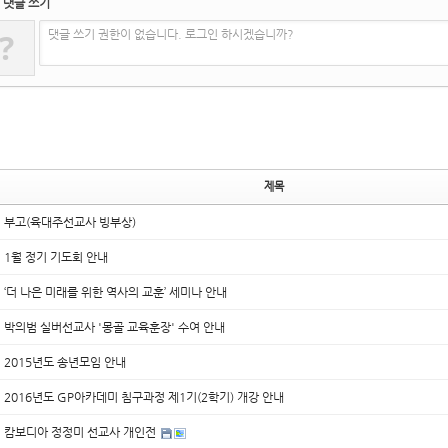
댓글 쓰기
?
댓글 쓰기 권한이 없습니다. 로그인 하시겠습니까?
제목
부고(육대주선교사 빙부상)
1월 정기 기도회 안내
‘더 나은 미래를 위한 역사의 교훈’ 세미나 안내
박의범 실버선교사 '몽골 교육훈장' 수여 안내
2015년도 송년모임 안내
2016년도 GP아카데미 침구과정 제1기(2학기) 개강 안내
캄보디아 정정미 선교사 개인전