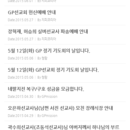
Date
2015.06.01
By
지피코리아
GP선교회 헌신예배 안내
Date
2015.05.27
By
지피코리아
장혁재, 허승희 실버선교사 파송예배 안내
Date
2015.05.27
By
지피코리아
5월 12일(화) GP 정기 기도회의 날입니다.
Date
2015.05.06
By
청람
5월 12일(화) GP선교회 정기 기도회 날입니다.
Date
2015.05.06
By
청람
네팔지진 복구/구호 성금을 모금합니다.
Date
2015.04.30
By
GPmission
오은하선교사님(남편 서진 선교사) 모친 장례식장 안내
Date
2015.04.29
By
GPmission
곽수희선교사(조동석선교사)님 아버지께서 하나님의 부르