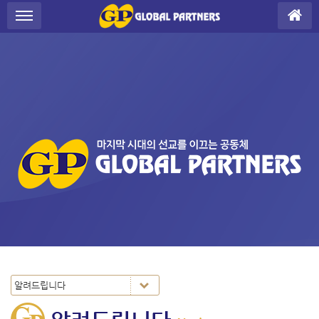
Sketchbook5, 스케치북5
Sketchbook5, 스케치북5
S
메뉴 건너뛰기
u
b
P
r
o
m
o
t
i
o
n