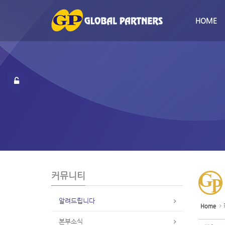
Sketchbook5, 스케치북5
Sketchbook5, 스케치북5
S
u
HOME
b
P
r
o
m
o
t
i
o
n
커뮤니티
알려드립니다
Home
본부소식