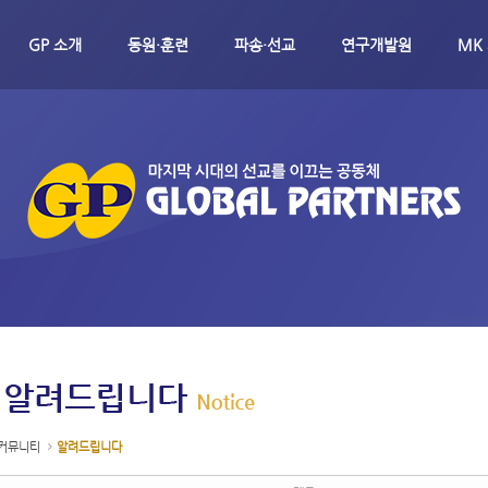
메뉴 건너뛰기
GP 소개
동원·훈련
파송·선교
연구개발원
MK
커뮤니티
알려드립니다