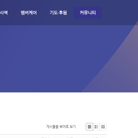
 사역
멤버케어
기도·후원
커뮤니티
게시물을 뷰어로 보기
Li
Zi
G
st
n
al