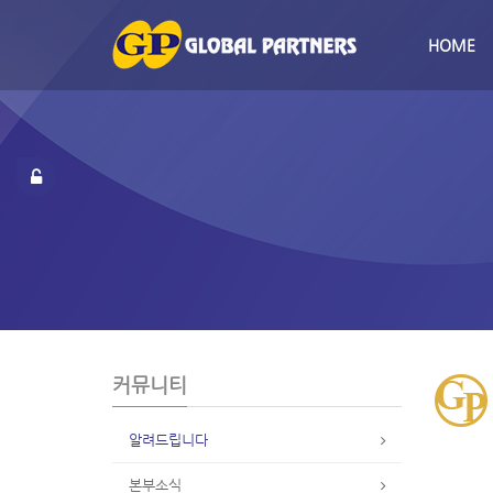
S
u
HOME
b
P
r
o
m
o
t
i
o
n
커뮤니티
알려드립니다
본부소식