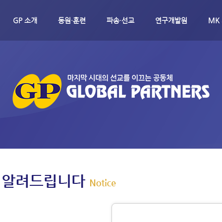
메뉴 건너뛰기
GP 소개
동원·훈련
파송·선교
연구개발원
MK