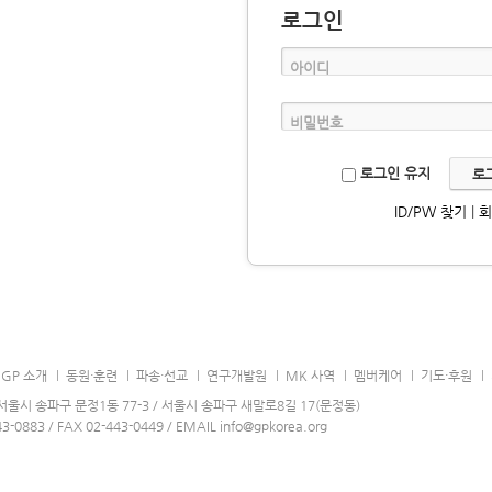
로그인
아이디
비밀번호
로그인 유지
ID/PW 찾기
|
GP 소개
동원·훈련
파송·선교
연구개발원
MK 사역
멤버케어
기도·후원
0 서울시 송파구 문정1동 77-3 / 서울시 송파구 새말로8길 17(문정동)
43-0883 / FAX 02-443-0449 / EMAIL info@gpkorea.org