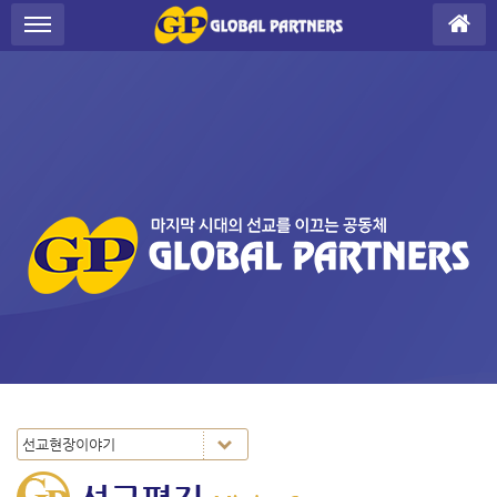
S
메뉴 건너뛰기
u
b
P
r
o
m
o
t
i
o
n