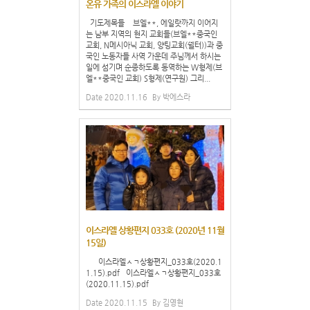
온유 가족의 이스라엘 이야기
기도제목들 브엘**, 에일랏까지 이어지
는 남부 지역의 현지 교회들(브엘**중국인
교회, N메시아닉 교회, 양팅교회(쉘터))과 중
국인 노동자들 사역 가운데 주님께서 하시는
일에 섬기며 순종하도록 동역하는 W형제(브
엘**중국인 교회) S형제(연구원) 그리...
Date
2020.11.16
By
박에스라
이스라엘 상황편지 033호 (2020년 11월
15일)
이스라엘ㅅㄱ상황편지_033호(2020.1
1.15).pdf 이스라엘ㅅㄱ상황편지_033호
(2020.11.15).pdf
Date
2020.11.15
By
김영현