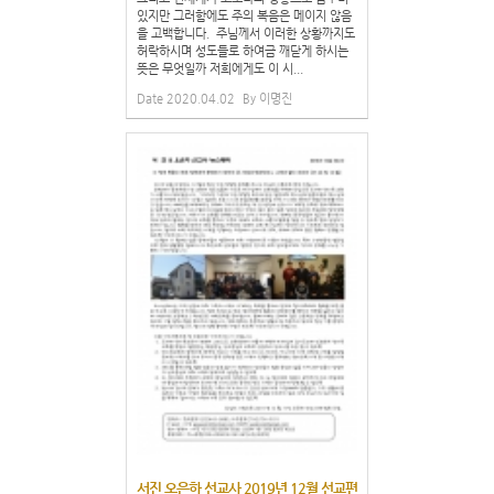
있지만 그러함에도 주의 복음은 메이지 않음
을 고백합니다. 주님께서 이러한 상황까지도
허락하시며 성도들로 하여금 깨닫게 하시는
뜻은 무엇일까 저희에게도 이 시...
Date
2020.04.02
By
이명진
서진 오은하 선교사 2019년 12월 선교편