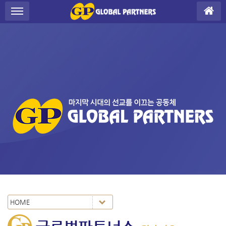
S
메뉴 건너뛰기
u
b
P
r
o
m
o
t
i
o
n